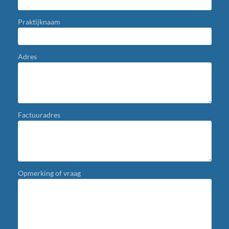
Praktijknaam
Adres
Factuuradres
Opmerking of vraag